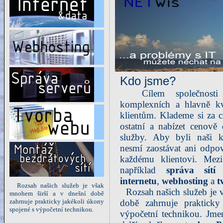
Kdo jsme?
Cílem společnost
komplexních a hlavně kv
klientům. Klademe si za c
ostatní a nabízet cenově 
služby. Aby byli naši k
nesmí zaostávat ani odpo
každému klientovi. Mezi 
například
správa sítí
internetu
,
webhosting
a
t
Rozsah našich služeb je však
Rozsah našich služeb je v
mnohem širší a v dnešní době
zahrnuje prakticky jakékoli úkony
době zahrnuje prakticky
spojené s výpočetní technikou.
výpočetní technikou. Jme