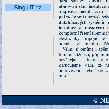
další služby:
stavba 
obnovení dat
,
instalace
SinguliT.cz
a správa metalických i 
práce
(montáž antén),
výv
databázových systémů
pr
instalace a nastavení s
komplexní řešení firemních
elektroniky připojiteln
poradenství a mnoho dalšíc
Velmi si ceníme i zpětn
formou stížnosti, připomí
neváhejte a
kontaktujte
Zaručujeme Vám, že n
odpovězeno, neboť zákazn
místě.
© NE